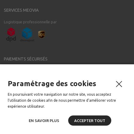
SERVICES MEOVIA
Logistique professionnelle par
PAIEMENTS SÉCURISÉS
Paramétrage des cookies
NEWSLETTER
En poursuivant votre navigation sur notre site, vous acceptez
Meovia a régulièrement de nouveaux accessoires pour votre voiture
l’utilisation de cookies afin de nous permettre d’améliorer votre
Email:
expérience utilisateur.
EN SAVOIR PLUS
ACCEPTER TOUT