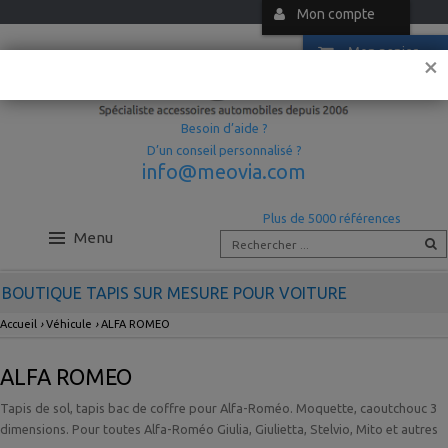
Mon compte
Mon panier
×
Besoin d’aide ?
D’un conseil personnalisé ?
info@meovia.com
Plus de 5000 références
Menu
BOUTIQUE TAPIS SUR MESURE POUR VOITURE
Accueil
›
Véhicule
›
ALFA ROMEO
ALFA ROMEO
Tapis de sol, tapis bac de coffre pour Alfa-Roméo. Moquette, caoutchouc 3
dimensions. Pour toutes Alfa-Roméo Giulia, Giulietta, Stelvio, Mito et autres