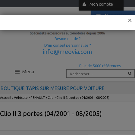
Mon compte
Mon panier
×
Besoin d’aide ?
D’un conseil personnalisé ?
info@meovia.com
Plus de 5000 références
Menu
BOUTIQUE TAPIS SUR MESURE POUR VOITURE
Accueil
›
Véhicule
›
RENAULT
›
Clio
›
Clio II 3 portes (04/2001 - 08/2005)
Clio II 3 portes (04/2001 - 08/2005)