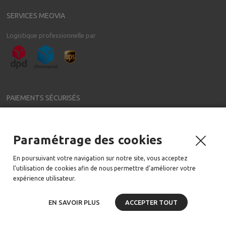
SERVICES MEOVIA
Logistique professionnelle par
PAIEMENTS SÉCURISÉS
Paramétrage des cookies
NEWSLETTER
En poursuivant votre navigation sur notre site, vous acceptez
Meovia a régulièrement de nouveaux accessoires pour votre voiture
l’utilisation de cookies afin de nous permettre d’améliorer votre
Email:
expérience utilisateur.
EN SAVOIR PLUS
ACCEPTER TOUT
2006-2020 tous droits réservés