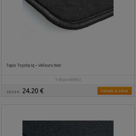
Tapis Toyota Iq – Velours Noir
5 disponible(s)
24.20 €
Détails & achat
38.34 €