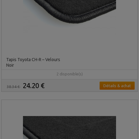
Tapis Toyota CH-R – Velours
Noir
2 disponible(s)
24.20 €
Détails & achat
38.34 €