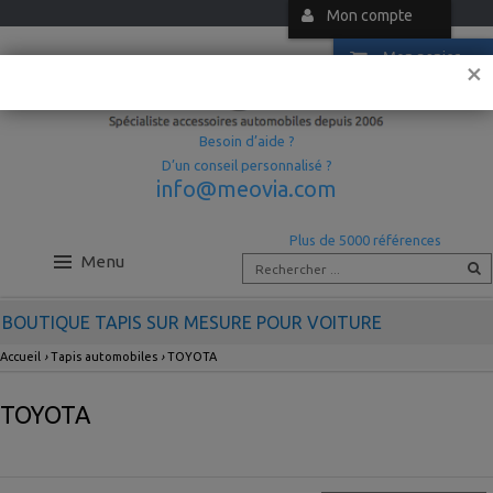
Mon compte
Mon panier
×
Besoin d’aide ?
D’un conseil personnalisé ?
info@meovia.com
Plus de 5000 références
Menu
BOUTIQUE TAPIS SUR MESURE POUR VOITURE
Accueil
›
Tapis automobiles
›
TOYOTA
TOYOTA