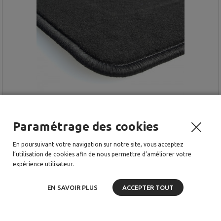
Paramétrage des cookies
Tapis Toyota Prius (2016-) –
Velours Noir
En poursuivant votre navigation sur notre site, vous acceptez
l’utilisation de cookies afin de nous permettre d’améliorer votre
1 disponible(s)
expérience utilisateur.
24.20 €
Détails & achat
38.34 €
EN SAVOIR PLUS
ACCEPTER TOUT