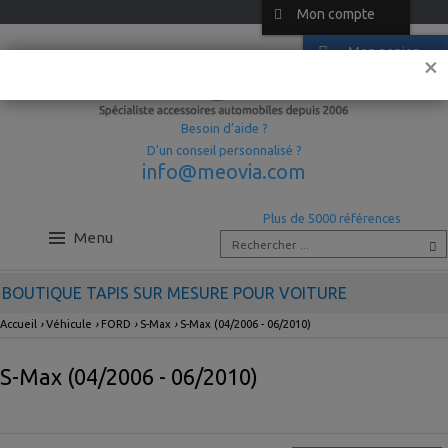
Mon compte
Mon panier
×
Besoin d’aide ?
D’un conseil personnalisé ?
info@meovia.com
Plus de 5000 références
Menu
BOUTIQUE TAPIS SUR MESURE POUR VOITURE
Accueil
›
Véhicule
›
FORD
›
S-Max
›
S-Max (04/2006 - 06/2010)
S-Max (04/2006 - 06/2010)