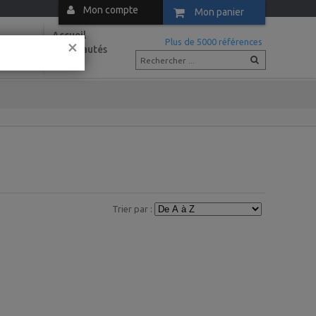
Mon compte
Mon panier
Accueil
×
m
Plus de 5000 références
Nouveautés
Actus
Trier par :