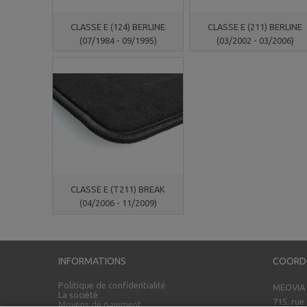
CLASSE E (124) BERLINE
CLASSE E (211) BERLINE
(07/1984 - 09/1995)
(03/2002 - 03/2006)
CLASSE E (T211) BREAK
(04/2006 - 11/2009)
INFORMATIONS
COORD
Politique de confidentialité
MEOVIA
La société
715, rue
Moyens de paiement