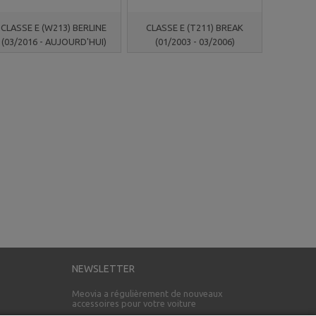
CLASSE E (W213) BERLINE
CLASSE E (T211) BREAK
(03/2016 - AUJOURD'HUI)
(01/2003 - 03/2006)
NEWSLETTER
Meovia a régulièrement de nouveaux
accessoires pour votre voiture