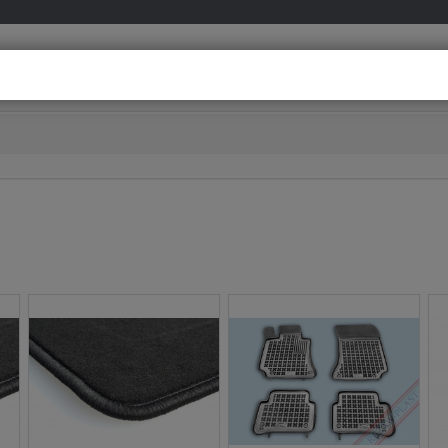
info@meovia.co
Besoin d’aide ?
D’un conseil personnalisé ?