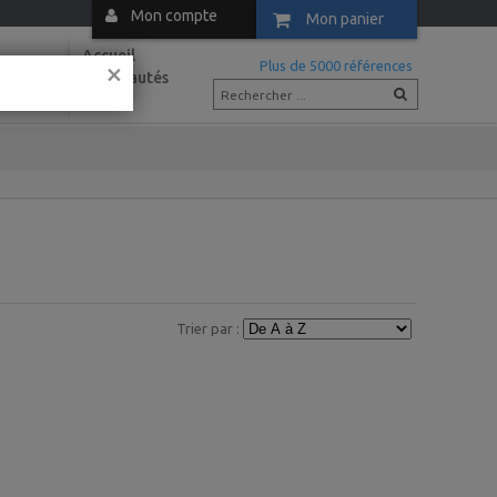
Mon compte
Mon panier
Accueil
×
m
Plus de 5000 références
Nouveautés
Actus
Trier par :