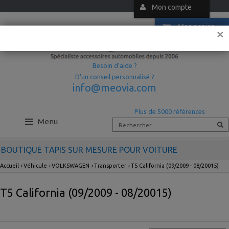
Mon compte
Mon panier
×
Besoin d’aide ?
D’un conseil personnalisé ?
info@meovia.com
Plus de 5000 références
Menu
BOUTIQUE TAPIS SUR MESURE POUR VOITURE
Accueil
›
Véhicule
›
VOLKSWAGEN
›
Transporter
›
T5 California (09/2009 - 08/20015)
T5 California (09/2009 - 08/20015)