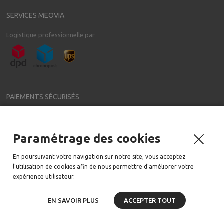
SERVICES MEOVIA
Logistique professionnelle par
PAIEMENTS SÉCURISÉS
Paramétrage des cookies
NEWSLETTER
En poursuivant votre navigation sur notre site, vous acceptez
Meovia a régulièrement de nouveaux accessoires pour votre voiture
l’utilisation de cookies afin de nous permettre d’améliorer votre
Email:
expérience utilisateur.
EN SAVOIR PLUS
ACCEPTER TOUT
2006-2020 tous droits réservés