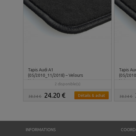
Tapis Audi A1
Tapis Au
(05/2010_11/2018) – Velours
(05/2010
Noir
Noir
2 disponible(s)
24.20 €
Détails & achat
38.34 €
38.34 €
INFORMATIONS
COORD