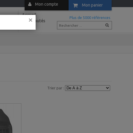
Mon compte
Mon panier
Accueil
×
m
Plus de 5000 références
Nouveautés
Actus
Trier par :