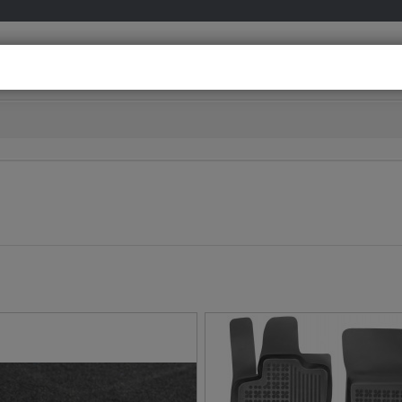
info@meovia.co
Besoin d’aide ?
D’un conseil personnalisé ?