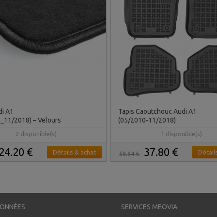
di A1
Tapis Caoutchouc Audi A1
_11/2018) – Velours
(05/2010-11/2018)
2 disponible(s)
1 disponible(s)
24.20 €
37.80 €
Détails & achat
Détail
59.94 €
ONNÉES
SERVICES MEOVIA