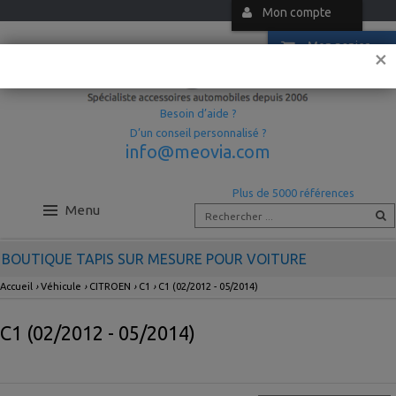
Mon compte
Mon panier
×
Besoin d’aide ?
D’un conseil personnalisé ?
info@meovia.com
Plus de 5000 références
Menu
BOUTIQUE TAPIS SUR MESURE POUR VOITURE
Accueil
›
Véhicule
›
CITROEN
›
C1
›
C1 (02/2012 - 05/2014)
C1 (02/2012 - 05/2014)