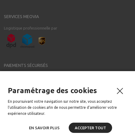
SERVICES MEOVIA
Logistique professionnelle par
PAIEMENTS SÉCURISÉS
Paramétrage des cookies
NEWSLETTER
En poursuivant votre navigation sur notre site, vous acceptez
Meovia a régulièrement de nouveaux accessoires pour votre voiture
l’utilisation de cookies afin de nous permettre d’améliorer votre
Email:
expérience utilisateur.
EN SAVOIR PLUS
ACCEPTER TOUT