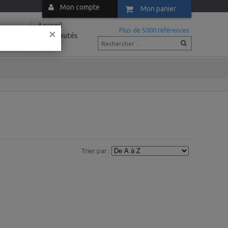
Mon compte
Mon panier
Accueil
×
m
Plus de 5000 références
Nouveautés
Actus
Trier par :