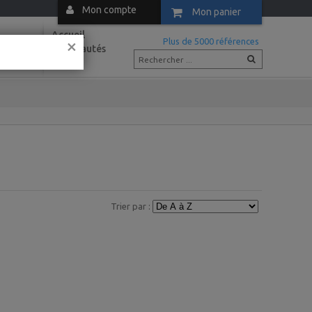
Mon compte
Mon panier
Accueil
×
m
Plus de 5000 références
Nouveautés
Actus
Trier par :