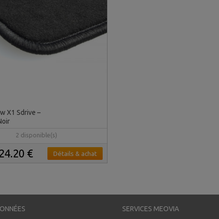
w X1 Sdrive –
Noir
2 disponible(s)
24.20 €
Détails & achat
ONNÉES
SERVICES MEOVIA