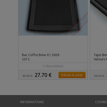
Bac Coffre Bmw X1 2009-
Tapis Bm
2015
Velours 
2 disponible(s)
27.70 €
Détails & achat
43.90 €
38.34 €
INFORMATIONS
COORD