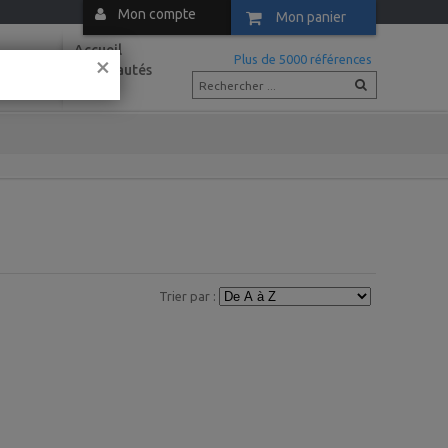
Mon compte
Mon panier
Accueil
×
m
Plus de 5000 références
Nouveautés
Actus
Trier par :