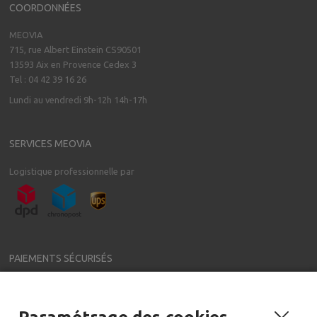
COORDONNÉES
MEOVIA
715, rue Albert Einstein CS90501
13593 Aix en Provence Cedex 3
Tel : 04 42 39 16 26
Lundi au vendredi 9h-12h 14h-17h
SERVICES MEOVIA
Logistique professionnelle par
PAIEMENTS SÉCURISÉS