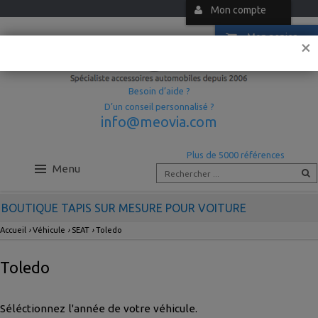
Mon compte
Mon panier
×
Besoin d’aide ?
D’un conseil personnalisé ?
info@meovia.com
Plus de 5000 références
Menu
BOUTIQUE TAPIS SUR MESURE POUR VOITURE
Accueil
›
Véhicule
›
SEAT
›
Toledo
Toledo
Séléctionnez l'année de votre véhicule.