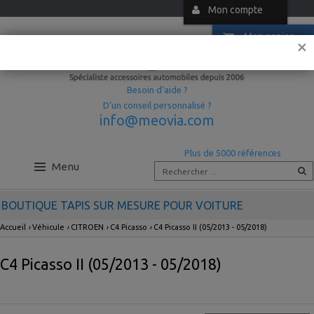
Mon compte
Mon panier
×
Besoin d’aide ?
D’un conseil personnalisé ?
info@meovia.com
Plus de 5000 références
Menu
BOUTIQUE TAPIS SUR MESURE POUR VOITURE
Accueil
›
Véhicule
›
CITROEN
›
C4 Picasso
›
C4 Picasso II (05/2013 - 05/2018)
C4 Picasso II (05/2013 - 05/2018)