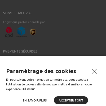
SERVICES MEOVIA
Logistique professionnelle par
PAIEMENTS SÉCURISÉS
Paramétrage des cookies
NEWSLETTER
En poursuivant votre navigation sur notre site, vous acceptez
Meovia a régulièrement de nouveaux accessoires pour votre voiture
l’utilisation de cookies afin de nous permettre d’améliorer votre
Email:
expérience utilisateur.
EN SAVOIR PLUS
ACCEPTER TOUT