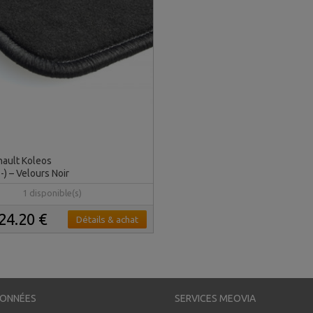
nault Koleos
) – Velours Noir
1 disponible(s)
24.20 €
Détails & achat
ONNÉES
SERVICES MEOVIA