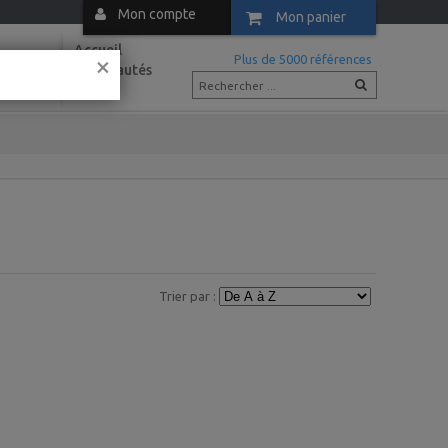
Mon compte
Mon panier
Accueil
×
m
Plus de 5000 références
Nouveautés
Actus
Trier par :