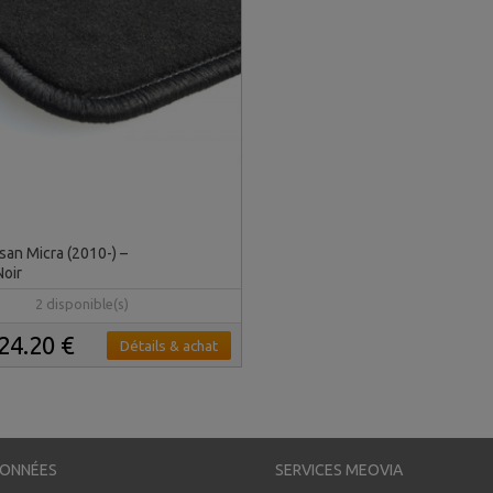
san Micra (2010-) –
Noir
2 disponible(s)
24.20 €
Détails & achat
ONNÉES
SERVICES MEOVIA