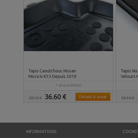
Tapis Caoutchouc Nissan
Tapis Nis
Micra Iv K13 Depuis 2010
Velours 
1 disponible(s)
36.60 €
Détails & achat
58.12 €
38.34 €
INFORMATIONS
COORD