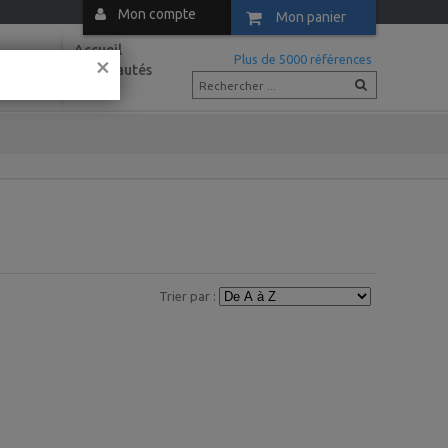
Mon compte
Mon panier
Accueil
×
m
Plus de 5000 références
Nouveautés
Actus
Trier par :