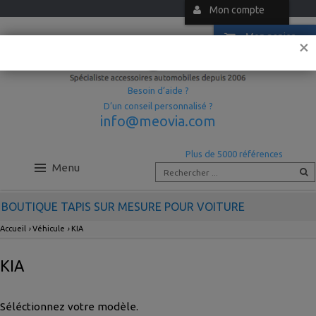
Mon compte
Mon panier
×
Besoin d’aide ?
D’un conseil personnalisé ?
info@meovia.com
Plus de 5000 références
Menu
BOUTIQUE TAPIS SUR MESURE POUR VOITURE
Accueil
›
Véhicule
›
KIA
KIA
Séléctionnez votre modèle.