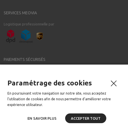
SERVICES MEOVIA
Logistique professionnelle par
PAIEMENTS SÉCURISÉS
Paramétrage des cookies
NEWSLETTER
En poursuivant votre navigation sur notre site, vous acceptez
Meovia a régulièrement de nouveaux accessoires pour votre voiture
l’utilisation de cookies afin de nous permettre d’améliorer votre
Email:
expérience utilisateur.
EN SAVOIR PLUS
ACCEPTER TOUT