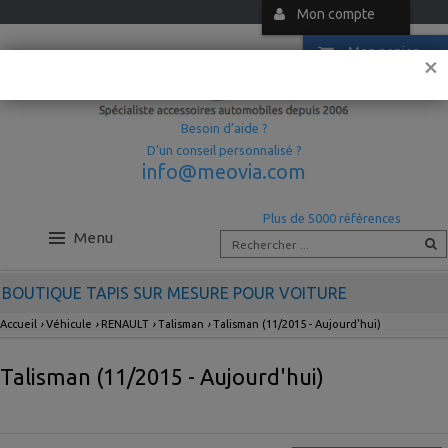
Mon compte
Mon panier
×
Besoin d’aide ?
D’un conseil personnalisé ?
info@meovia.com
Plus de 5000 références
Menu
BOUTIQUE TAPIS SUR MESURE POUR VOITURE
Accueil
›
Véhicule
›
RENAULT
›
Talisman
›
Talisman (11/2015 - Aujourd'hui)
Talisman (11/2015 - Aujourd'hui)