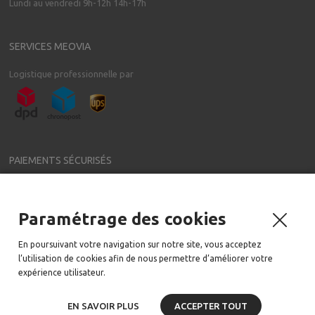
Lundi au vendredi 9h-12h 14h-17h
SERVICES MEOVIA
Logistique professionnelle par
PAIEMENTS SÉCURISÉS
Paramétrage des cookies
NEWSLETTER
En poursuivant votre navigation sur notre site, vous acceptez
Meovia a régulièrement de nouveaux accessoires pour votre voiture
l’utilisation de cookies afin de nous permettre d’améliorer votre
Email:
expérience utilisateur.
EN SAVOIR PLUS
ACCEPTER TOUT