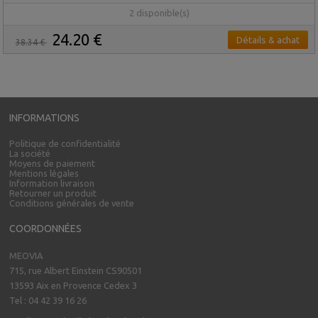
2 disponible(s)
24.20 €
Détails & achat
38.34 €
INFORMATIONS
Politique de confidentialité
La société
Moyens de paiement
Mentions légales
Information livraison
Retourner un produit
Conditions générales de vente
COORDONNÉES
MEOVIA
715, rue Albert Einstein CS90501
13593 Aix en Provence Cedex 3
Tel : 04 42 39 16 26