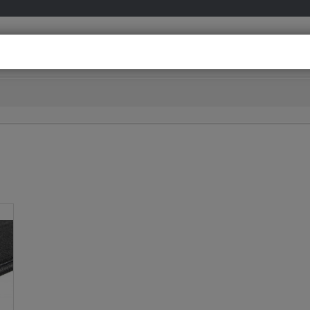
info@meovia.co
Besoin d’aide ?
D’un conseil personnalisé ?