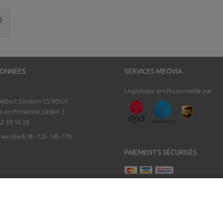
)
ONNÉES
SERVICES MEOVIA
Logistique professionnelle par
 Albert Einstein CS90501
x en Provence Cedex 3
42 39 16 26
 vendredi 9h-12h 14h-17h
PAIEMENTS SÉCURISÉS
2006-2020 tous droits réservés