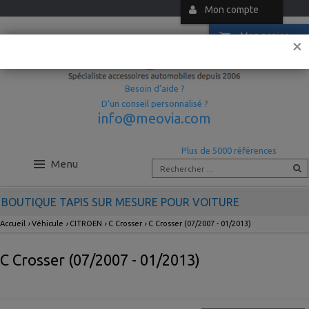
Mon compte
Mon panier
×
Besoin d’aide ?
D’un conseil personnalisé ?
info@meovia.com
Plus de 5000 références
Menu
BOUTIQUE TAPIS SUR MESURE POUR VOITURE
Accueil
›
Véhicule
›
CITROEN
›
C Crosser
›
C Crosser (07/2007 - 01/2013)
C Crosser (07/2007 - 01/2013)