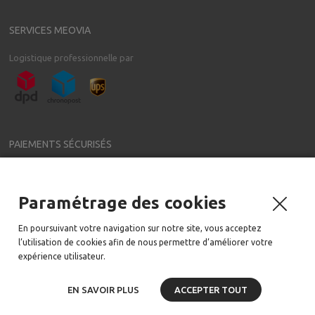
SERVICES MEOVIA
Logistique professionnelle par
PAIEMENTS SÉCURISÉS
Paramétrage des cookies
NEWSLETTER
En poursuivant votre navigation sur notre site, vous acceptez
Meovia a régulièrement de nouveaux accessoires pour votre voiture
l’utilisation de cookies afin de nous permettre d’améliorer votre
Email:
expérience utilisateur.
EN SAVOIR PLUS
ACCEPTER TOUT