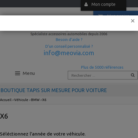
Mon compte
Mon panier
×
Besoin d’aide ?
D’un conseil personnalisé ?
info@meovia.com
Plus de 5000 références
Menu
BOUTIQUE TAPIS SUR MESURE POUR VOITURE
Accueil
›
Véhicule
›
BMW
›
X6
X6
Séléctionnez l'année de votre véhicule.