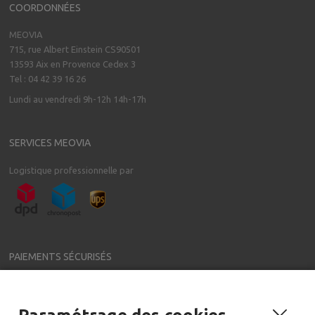
COORDONNÉES
MEOVIA
715, rue Albert Einstein CS90501
13593 Aix en Provence Cedex 3
Tel : 04 42 39 16 26
Lundi au vendredi 9h-12h 14h-17h
SERVICES MEOVIA
Logistique professionnelle par
PAIEMENTS SÉCURISÉS