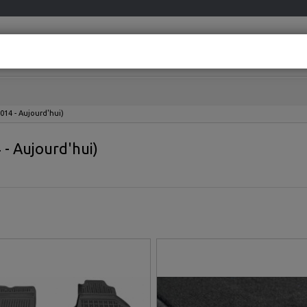
info@meovia.co
Besoin d’aide ?
D’un conseil personnalisé ?
2014 - Aujourd'hui)
 - Aujourd'hui)