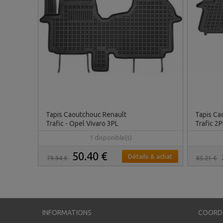
Tapis Caoutchouc Renault
Tapis Ca
Trafic - Opel Vivaro 3PL
Trafic 2P
1 disponible(s)
50.40 €
Détails & achat
79.94 €
85.21 €
INFORMATIONS
COORD