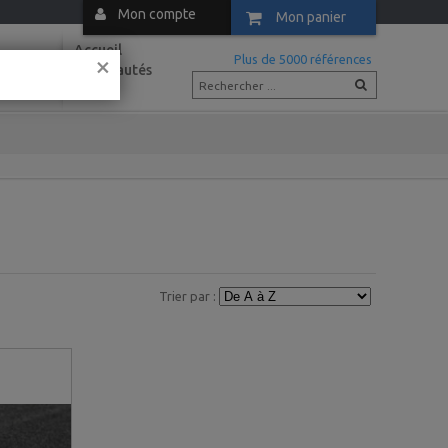
Mon compte
Mon panier
Accueil
×
m
Plus de 5000 références
Nouveautés
Actus
Trier par :