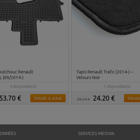
outchouc Renault
Tapis Renault Trafic (2014-) –
L (09/2014-)
Velours Noir
4 disponible(s)
1 disponible(s)
53.70 €
24.20 €
Détails & achat
Détail
38.34 €
ONNÉES
SERVICES MEOVIA