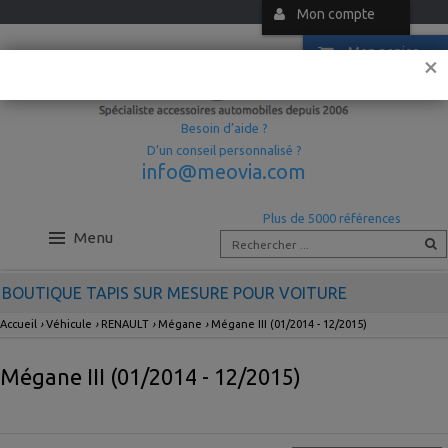
Mon compte
Mon panier
×
Besoin d’aide ?
D’un conseil personnalisé ?
info@meovia.com
Plus de 5000 références
Menu
BOUTIQUE TAPIS SUR MESURE POUR VOITURE
Accueil
›
Véhicule
›
RENAULT
›
Mégane
›
Mégane III (01/2014 - 12/2015)
Mégane III (01/2014 - 12/2015)