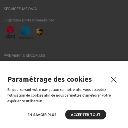
SERVICES MEOVIA
Logistique professionnelle par
PAIEMENTS SÉCURISÉS
Paramétrage des cookies
NEWSLETTER
En poursuivant votre navigation sur notre site, vous acceptez
Meovia a régulièrement de nouveaux accessoires pour votre voiture
l’utilisation de cookies afin de nous permettre d’améliorer votre
Email:
expérience utilisateur.
EN SAVOIR PLUS
ACCEPTER TOUT
2006-2020 tous droits réservés