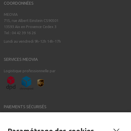
COORDONNÉES
MEOVIA
715, rue Albert Einstein CS90501
13593 Aix en Provence Cedex 3
Tel : 04 42 39 16 26
Lundi au vendredi 9h-12h 14h-17h
SERVICES MEOVIA
Logistique professionnelle par
PAIEMENTS SÉCURISÉS