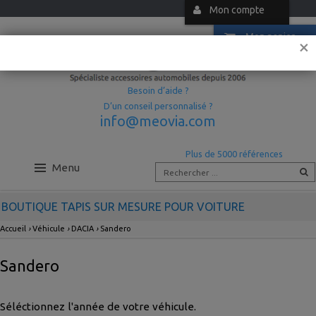
Mon compte
Mon panier
×
Besoin d’aide ?
D’un conseil personnalisé ?
info@meovia.com
Plus de 5000 références
Menu
BOUTIQUE TAPIS SUR MESURE POUR VOITURE
Accueil
›
Véhicule
›
DACIA
›
Sandero
Sandero
Séléctionnez l'année de votre véhicule.