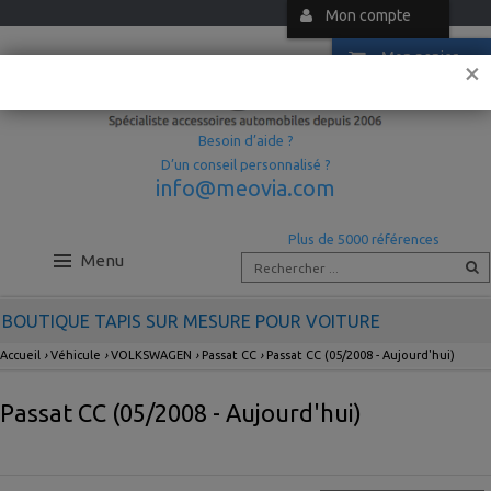
Mon compte
Mon panier
×
Besoin d’aide ?
D’un conseil personnalisé ?
info@meovia.com
Plus de 5000 références
Menu
BOUTIQUE TAPIS SUR MESURE POUR VOITURE
Accueil
›
Véhicule
›
VOLKSWAGEN
›
Passat CC
›
Passat CC (05/2008 - Aujourd'hui)
Passat CC (05/2008 - Aujourd'hui)