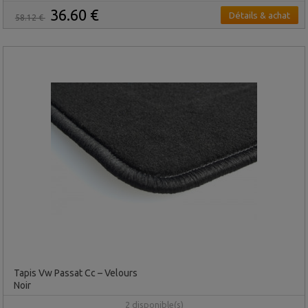
36.60 €
Détails & achat
58.12 €
Tapis Vw Passat Cc – Velours
Noir
2 disponible(s)