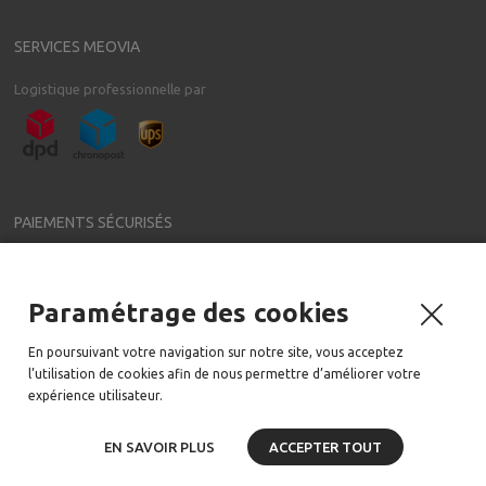
SERVICES MEOVIA
Logistique professionnelle par
PAIEMENTS SÉCURISÉS
Paramétrage des cookies
NEWSLETTER
En poursuivant votre navigation sur notre site, vous acceptez
Meovia a régulièrement de nouveaux accessoires pour votre voiture
l’utilisation de cookies afin de nous permettre d’améliorer votre
Email:
expérience utilisateur.
EN SAVOIR PLUS
ACCEPTER TOUT