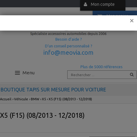
Mon compte
Mon panier
×
Besoin d’aide ?
D’un conseil personnalisé ?
info@meovia.com
Plus de 5000 références
Menu
BOUTIQUE TAPIS SUR MESURE POUR VOITURE
Accueil
›
Véhicule
›
BMW
›
X5
›
X5 (F15) (08/2013 - 12/2018)
X5 (F15) (08/2013 - 12/2018)