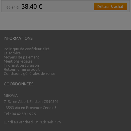
38.40 €
Détails & achat
60.94 €
INFORMATIONS
Politique de confidentialité
La société
Moyens de paiement
Mentions légales
Information livraison
Retourner un produit
Conditions générales de vente
COORDONNÉES
MEOVIA
715, rue Albert Einstein CS90501
13593 Aix en Provence Cedex 3
Tel : 04 42 39 16 26
Lundi au vendredi 9h-12h 14h-17h